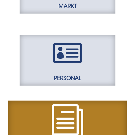
MARKT

PERSONAL
i