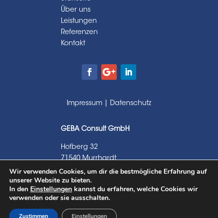
Über uns
Leistungen
Referenzen
Kontakt
Impressum
|
Datenschutz
GEBA Consult GmbH
Hofberg 32
71540 Murrhardt
Wir verwenden Cookies, um dir die bestmögliche Erfahrung auf
unserer Website zu bieten.
In den
Einstellungen
kannst du erfahren, welche Cookies wir
verwenden oder sie ausschalten.
Zustimmen
Einstellungen